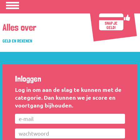
Open/sluit
navigatie
Alles over
GELD EN REKENEN
Inloggen
Log in om aan de slag te kunnen met de
categorie. Dan kunnen we je score en
voortgang bijhouden.